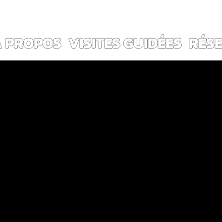
ES ~                                                                        
Voir les points
À PROPOS
VISITES GUIDÉES
RÉS