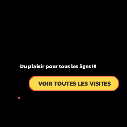
KYOTO
KYOTO
FUN!!!
FUN!!!
ITES GUI
ITES GUI
Du plaisir pour tous les âges !!!
VOIR TOUTES LES VISITES