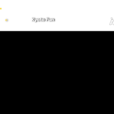
~ COMBINE MORNING & AFTERNOON TOURS TO CREATE CUSTOMIZED FULL DAY ITINERARI
Kyoto Fun