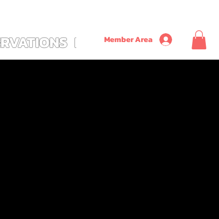
               ~ SAVE ON TIME + MONEY + CONVENIENCE WITH OUR NEW CUSTOM ALL
ERVATIONS
PLUS
Member Area