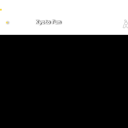
~ COMBINE MORNING & AFTERNOON TOURS TO CREATE CUSTOMIZED FULL DAY ITINERARI
Kyoto Fun