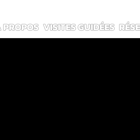
ES ~                                                                        
Voir les points
À PROPOS
VISITES GUIDÉES
RÉS