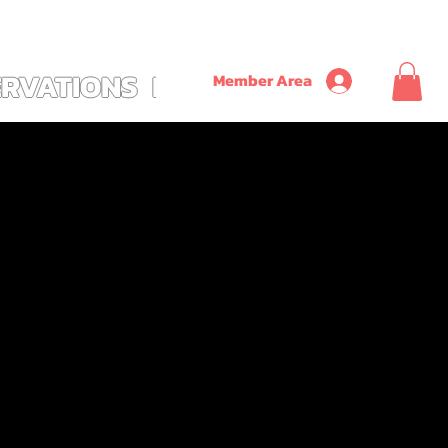
               ~ SAVE ON TIME + MONEY + CONVENIENCE WITH OUR NEW CUSTOM ALL
ERVATIONS
PLUS
Member Area