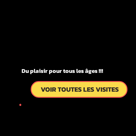
KYOTO
KYOTO
FUN!!!
FUN!!!
ITES GUI
ITES GUI
Du plaisir pour tous les âges !!!
VOIR TOUTES LES VISITES