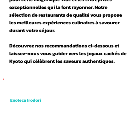
exceptionnelles qui la font rayonner. Notre
sélection de restaurants de qualité vous propose
les meilleures expériences culinaires à savourer
durant votre séjour.
Découvrez nos recommandations ci-dessous et
laissez-nous vous guider vers les joyaux cachés de
Kyoto qui célèbrent les saveurs authentiques.
Enoteca Irodori
Their specialty is deep friend skewers of vegetables and meats dipped into a rich and tangy brown sauce. They even have deep fried
cheese cake! Very good value and tasty. Just 1 min walk from where the tour begins.