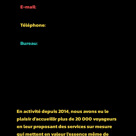
E-mail:
info@kyotofun.com
Téléphone:
+81-70-1762-3339
Bureau:
Japon, Kyoto,
Quartier Higashiyama,
Nishikawarachō,
476-1 河松マンション
UN PEU D'HISTOIRE DE NOTRE ENTREPRISE
En activité depuis 2014, nous avons eu le
plaisir d'accueillir plus de 20 000 voyageurs
en leur proposant des services sur mesure
qui mettent en valeur l'essence même de