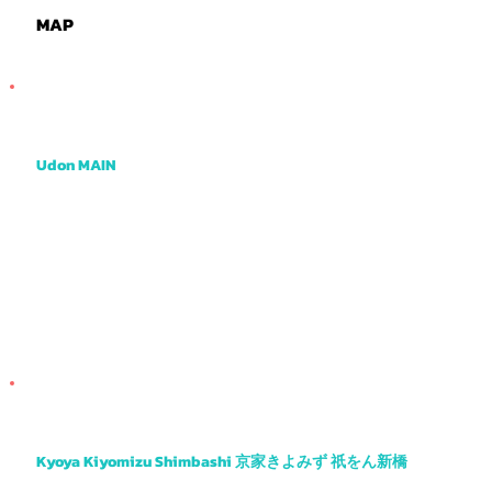

MAP
Udon MAIN
One of the tastiest udon places I know with a very creative menu and cool atmosphere.
Kyoya Kiyomizu Shimbashi 京家きよみず 祇をん新橋