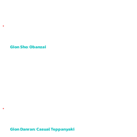
Gion Sho: Obanzai
This is obanzai style meaning small dishes of meat, fish and vegetables all served on small shareable plates. It has a pleasant and cosy
atmosphere with the opportunity to book the private room on the 2nd floor too.
Gion Danran: Casual Teppanyaki