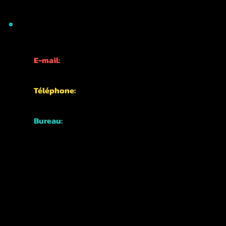
INFORMATIONS DE CONTACT
E-mail:
info@kyotofun.com
Téléphone:
+81-70-1762-3339
Bureau:
Japon, Kyoto,
Quartier Higashiyama,
Nishikawarachō,
476-1 河松マンション
UN PEU D'HISTOIRE DE NOTRE ENTREPRISE