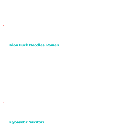
Gion Duck Noodles: Ramen
One of the fancier ramen restaurants I have ever been to, this place has a French influence and uses duck as the base for the broth among
other ingredients. Also highly recommended by the Ramen Beast, a friend of Kyoto Fun.
Kyoasobi: Yakitori