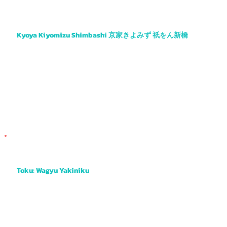
Kyoya Kiyomizu Shimbashi 京家きよみず 祇をん新橋
Another obanzai favourite with tasty tempura, sashimi, salads and more.
Toku: Wagyu Yakiniku
A yaki-niku BBQ place with great views out the window to the Kamo River. You can even book a private booth for groups of four or more.
Choose from several cuts of beef from all over Japan and enjoy grilling them at your table. Fun and casual way to enjoy delicious "wagyu"