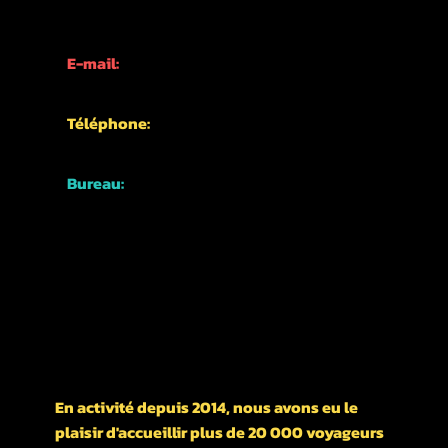
INFORMATIONS DE CONTACT
E-mail:
info@kyotofun.com
Téléphone:
+81-70-1762-3339
Bureau:
Japon, Kyoto,
Quartier Higashiyama,
Nishikawarachō,
476-1 河松マンション
UN PEU D'HISTOIRE DE NOTRE ENTREPRISE
En activité depuis 2014, nous avons eu le
plaisir d'accueillir plus de 20 000 voyageurs