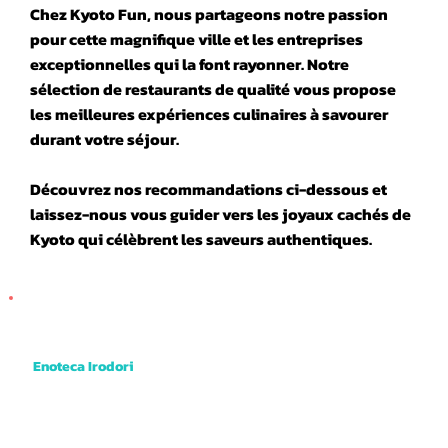
Chez Kyoto Fun, nous partageons notre passion
pour cette magnifique ville et les entreprises
exceptionnelles qui la font rayonner. Notre
sélection de restaurants de qualité vous propose
les meilleures expériences culinaires à savourer
durant votre séjour.
Découvrez nos recommandations ci-dessous et
laissez-nous vous guider vers les joyaux cachés de
Kyoto qui célèbrent les saveurs authentiques.
Enoteca Irodori
Their specialty is deep friend skewers of vegetables and meats dipped into a rich and tangy brown sauce. They even have deep fried
cheese cake! Very good value and tasty. Just 1 min walk from where the tour begins.