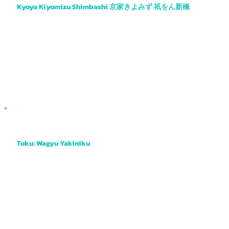
Kyoya Kiyomizu Shimbashi 京家きよみず 祇をん新橋
Another obanzai favourite with tasty tempura, sashimi, salads and more.
Toku: Wagyu Yakiniku
A yaki-niku BBQ place with great views out the window to the Kamo River. You can even book a private booth for groups of four or more.
Choose from several cuts of beef from all over Japan and enjoy grilling them at your table. Fun and casual way to enjoy delicious "wagyu"