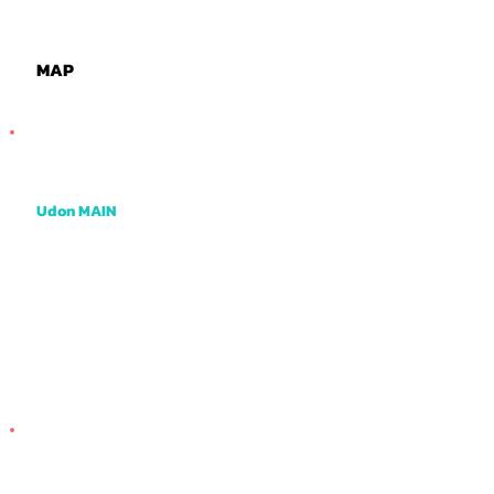

MAP
Udon MAIN
One of the tastiest udon places I know with a very creative menu and cool atmosphere.