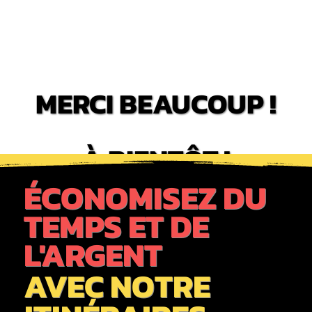
MERCI BEAUCOUP !
MERCI BEAUCOUP !
À BIENTÔT !
À BIENTÔT !
ÉCONOMISEZ DU
TEMPS ET DE
L'ARGENT
AVEC NOTRE