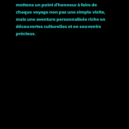
mettons un point d'honneur à faire de
chaque voyage non pas une simple visite,
mais une aventure personnalisée riche en
découvertes culturelles et en souvenirs
précieux.
Rejoignez-nous et explorons ensemble cette
magnifique ville !
POLITIQUES
TERMES &
CONDITIONS
REMBOURSEMENTS ET
ANNULATIONS
CONFIDENTIALITÉ