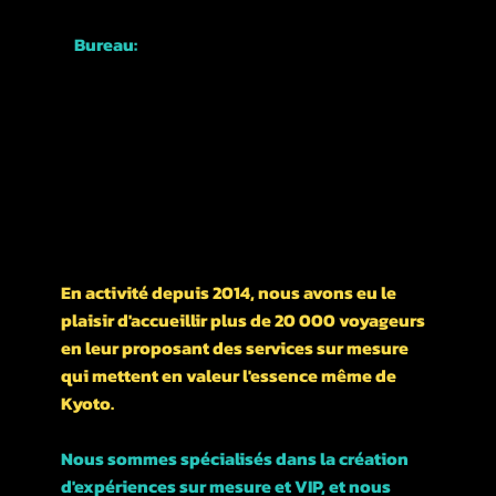
+81-70-1762-3339
Bureau:
Japon, Kyoto,
Quartier Higashiyama,
Nishikawarachō,
476-1 河松マンション
UN PEU D'HISTOIRE DE NOTRE ENTREPRISE
En activité depuis 2014, nous avons eu le
plaisir d'accueillir plus de 20 000 voyageurs
en leur proposant des services sur mesure
qui mettent en valeur l'essence même de
Kyoto.
Nous sommes spécialisés dans la création
d'expériences sur mesure et VIP, et nous