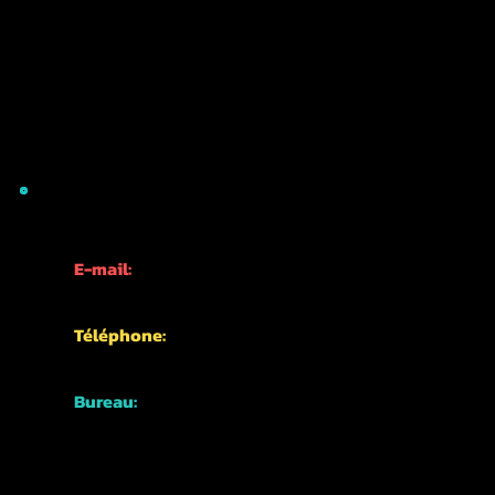
INFORMATIONS DE CONTACT
E-mail:
info@kyotofun.com
Téléphone:
+81-70-1762-3339
Bureau:
Japon, Kyoto,
Quartier Higashiyama,
Nishikawarachō,