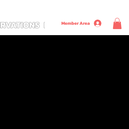
               ~ SAVE ON TIME + MONEY + CONVENIENCE WITH OUR NEW CUSTOM ALL
ERVATIONS
PLUS
Member Area