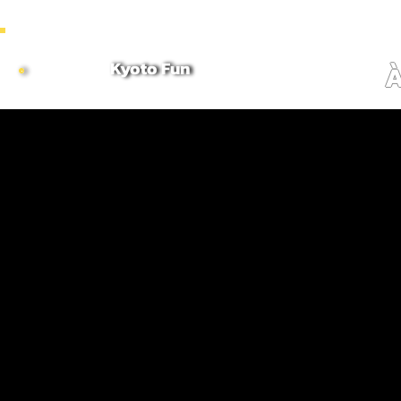
~ COMBINE MORNING & AFTERNOON TOURS TO CREATE CUSTOMIZED FULL DAY ITINERARI
Kyoto Fun