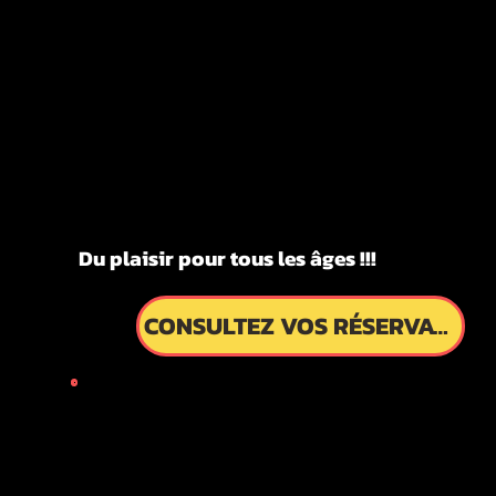
KYOTO
KYOTO
FUN!!!
FUN!!!
ITES GUI
ITES GUI
Du plaisir pour tous les âges !!!
CONSULTEZ VOS RÉSERVATIONS