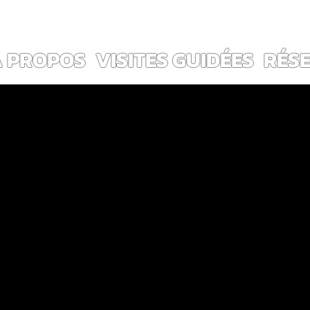
ES ~                                                                        
Voir les points
À PROPOS
VISITES GUIDÉES
RÉS