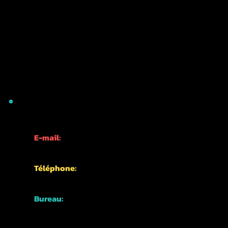
INFORMATIONS DE CONTACT
E-mail:
info@kyotofun.com
Téléphone:
+81-70-1762-3339
Bureau:
Japon, Kyoto,
Quartier Higashiyama,