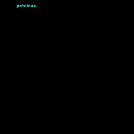
précieux.
Rejoignez-nous et explorons ensemble cette
magnifique ville !
POLITIQUES
TERMES &
CONDITIONS
REMBOURSEMENTS ET
ANNULATIONS
CONFIDENTIALITÉ
POLITIQUE
ACCESSIBILITÉ
DÉCLARATION