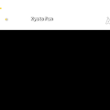
~ COMBINE MORNING & AFTERNOON TOURS TO CREATE CUSTOMIZED FULL DAY ITINERARI
Kyoto Fun