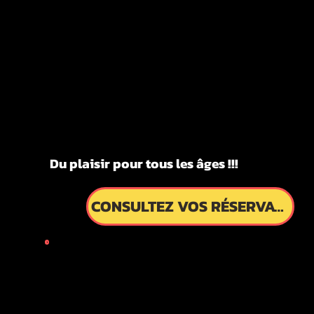
KYOTO
KYOTO
FUN!!!
FUN!!!
ITES GUI
ITES GUI
Du plaisir pour tous les âges !!!
CONSULTEZ VOS RÉSERVATIONS