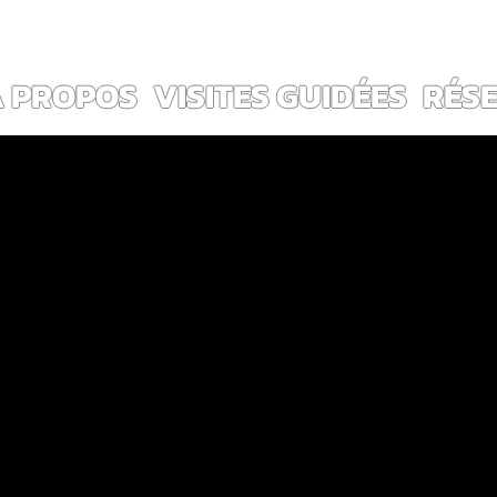
ES ~                                                                        
Voir les points
À PROPOS
VISITES GUIDÉES
RÉS