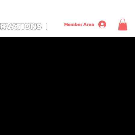
               ~ SAVE ON TIME + MONEY + CONVENIENCE WITH OUR NEW CUSTOM ALL
ERVATIONS
PLUS
Member Area