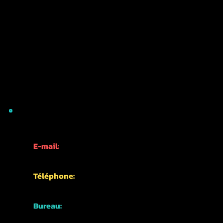
INFORMATIONS DE CONTACT
E-mail:
info@kyotofun.com
Téléphone:
+81-70-1762-3339
Bureau:
Japon, Kyoto,