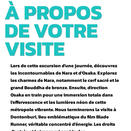
D'UNE
À PROPOS
JOURNÉE -
DE VOTRE
NARA ET
VISITE
OSAKA EN
Lors de cette excursion d'une journée, découvrez
UNE
les incontournables de Nara et d'Osaka. Explorez
les charmes de Nara, notamment le cerf sacré et le
JOURNÉE
grand Bouddha de bronze. Ensuite, direction
Osaka en train pour une immersion totale dans
l'effervescence et les lumières néon de cette
métropole vibrante. Nous terminerons la visite à
Dontonburi, lieu emblématique du film Blade
Runner, véritable concentré d'énergie. Les droits