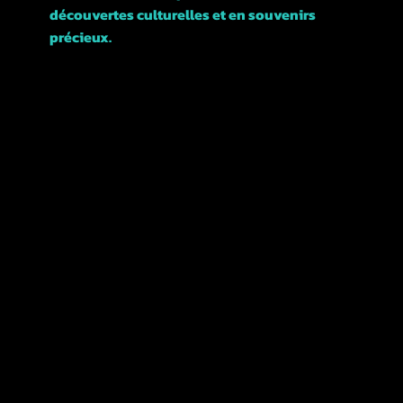
découvertes culturelles et en souvenirs
précieux.
Rejoignez-nous et explorons ensemble cette
magnifique ville !
POLITIQUES
TERMES &
CONDITIONS
REMBOURSEMENTS ET
ANNULATIONS
CONFIDENTIALITÉ
POLITIQUE
ACCESSIBILITÉ
DÉCLARATION