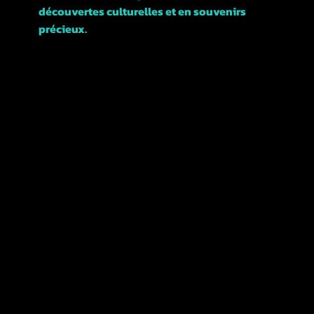
découvertes culturelles et en souvenirs
précieux.
Rejoignez-nous et explorons ensemble cette
magnifique ville !
POLITIQUES
TERMES &
CONDITIONS
REMBOURSEMENTS ET
ANNULATIONS
CONFIDENTIALITÉ
POLITIQUE
ACCESSIBILITÉ
DÉCLARATION