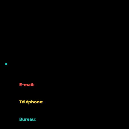
INFORMATIONS DE CONTACT
E-mail:
info@kyotofun.com
Téléphone:
+81-70-1762-3339
Bureau:
Japon, Kyoto,